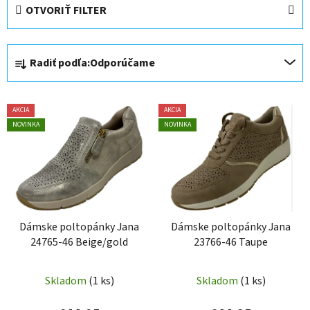
OTVORIŤ FILTER
R
Radiť podľa:
Odporúčame
a
d
V
e
AKCIA
AKCIA
ý
n
NOVINKA
NOVINKA
p
i
i
e
s
p
p
r
r
o
Dámske poltopánky Jana
Dámske poltopánky Jana
o
d
24765-46 Beige/gold
23766-46 Taupe
d
u
u
k
Skladom
(1 ks)
Skladom
(1 ks)
k
t
t
o