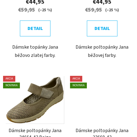
€44,95
€44,95
o
v
€59,95
€59,95
(–25 %)
(–25 %)
v
DETAIL
DETAIL
Dámske topánky Jana
Dámske poltopánky Jana
béžovo zlatej farby.
béžovej farby.
AKCIA
AKCIA
NOVINKA
NOVINKA
Dámske poltopánky Jana
Dámske poltopánky Jana