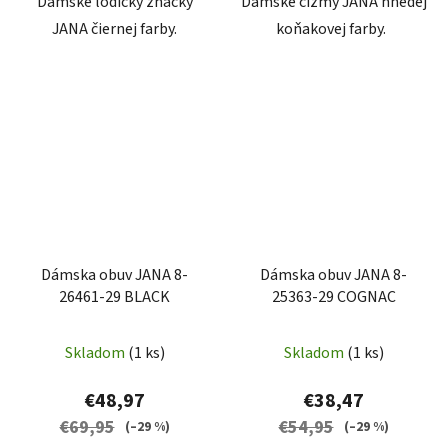
Dámske lodičky značky
Dámske čižmy JANA hnedej
JANA čiernej farby.
koňakovej farby.
Dámska obuv JANA 8-
Dámska obuv JANA 8-
26461-29 BLACK
25363-29 COGNAC
Skladom
(1 ks)
Skladom
(1 ks)
€48,97
€38,47
€69,95
€54,95
(–29 %)
(–29 %)