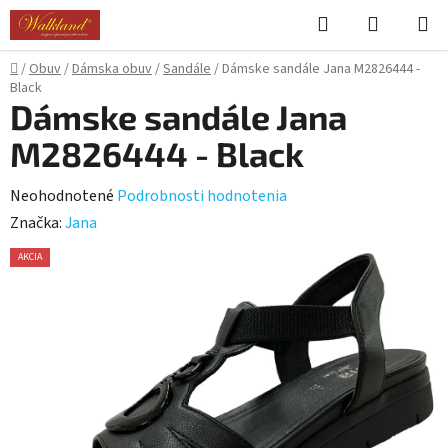
Prejsť
Hľadať
NÁKUP
na
KOŠÍK
obsah
Domov
/
Obuv
/
Dámska obuv
/
Sandále
/
Dámske sandále Jana M2826444 -
Black
Dámske sandále Jana
M2826444 - Black
Priemerné
Neohodnotené
Podrobnosti hodnotenia
hodnotenie
Značka:
Jana
produktu
AKCIA
je
0,0
z
5
hviezdičiek.