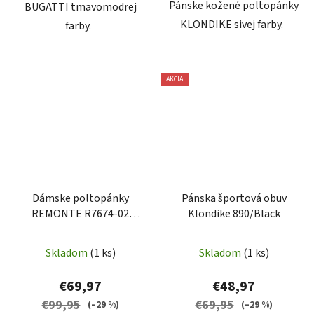
Pánske kožené poltopánky
BUGATTI tmavomodrej
KLONDIKE sivej farby.
farby.
AKCIA
Dámske poltopánky
Pánska športová obuv
REMONTE R7674-02
Klondike 890/Black
BLACK COMBIATION
Skladom
(1 ks)
Skladom
(1 ks)
€69,97
€48,97
€99,95
€69,95
(–29 %)
(–29 %)