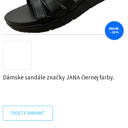
€59,95
–16 %
Dámske sandále značky JANA čiernej farby.
ZVOĽTE VARIANT