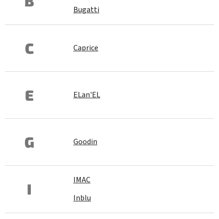
B
Bugatti
C
Caprice
E
ELan'EL
G
Goodin
IMAC
I
Inblu