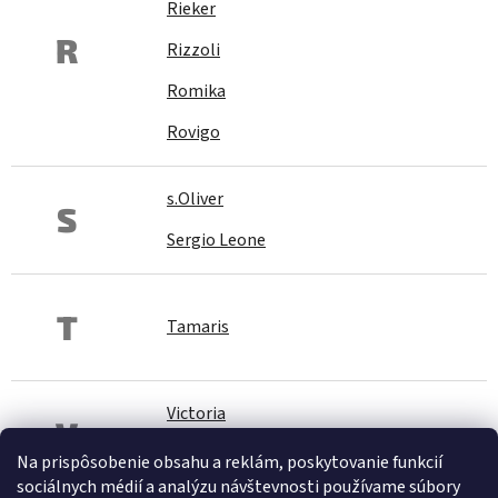
Rieker
R
Rizzoli
Romika
Rovigo
s.Oliver
S
Sergio Leone
T
Tamaris
Victoria
V
Vinceza
Na prispôsobenie obsahu a reklám, poskytovanie funkcií
sociálnych médií a analýzu návštevnosti používame súbory