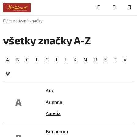
Prejsť
Hľadať
NÁKUP
na
KOŠÍK
obsah
Domov
/
Predávané značky
všetky značky A-Z
A
B
C
E
G
I
J
K
M
R
S
T
V
W
Ara
A
Arianna
Aurelia
Bonamoor