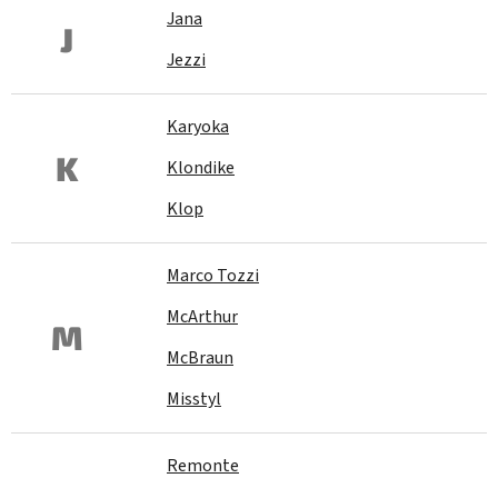
Jana
J
Jezzi
Karyoka
K
Klondike
Klop
Marco Tozzi
McArthur
M
McBraun
Misstyl
Remonte