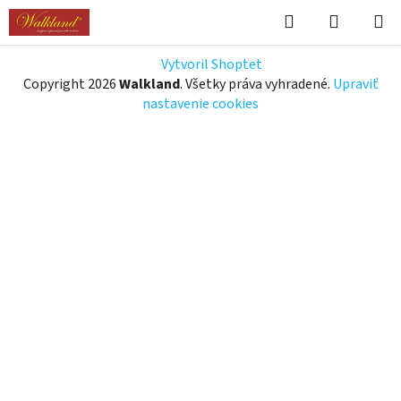
Prejsť
Hľadať
NÁKUP
na
KOŠÍK
obsah
Z
Vytvoril Shoptet
á
Copyright 2026
Walkland
. Všetky práva vyhradené.
Upraviť
p
nastavenie cookies
ä
t
i
e