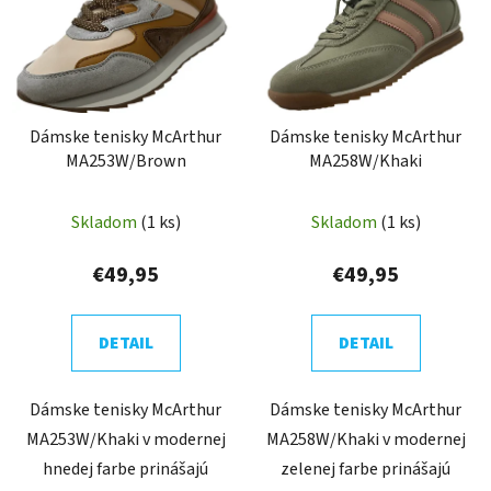
p
r
i
o
s
d
p
u
r
k
Dámske tenisky McArthur
Dámske tenisky McArthur
o
t
MA253W/Brown
MA258W/Khaki
d
o
u
v
Skladom
(1 ks)
Skladom
(1 ks)
k
t
€49,95
€49,95
o
v
DETAIL
DETAIL
Dámske tenisky McArthur
Dámske tenisky McArthur
MA253W/Khaki v modernej
MA258W/Khaki v modernej
hnedej farbe prinášajú
zelenej farbe prinášajú