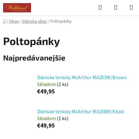
Prejsť
Hľadať
NÁKUP
na
KOŠÍK
obsah
Domov
/
Obuv
/
Dámska obuv
/
Poltopánky
Poltopánky
Najpredávanejšie
Dámske tenisky McArthur MA253W/Brown
Skladom
(1 ks)
€49,95
Dámske tenisky McArthur MA258W/Khaki
Skladom
(1 ks)
€49,95