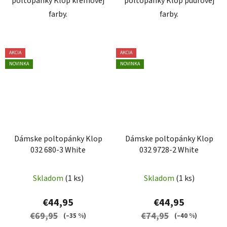
poltopánky Klop krémovej
poltopánky Klop púdrovej
farby.
farby.
AKCIA
AKCIA
NOVINKA
NOVINKA
Dámske poltopánky Klop
Dámske poltopánky Klop
032 680-3 White
032 9728-2 White
Skladom
(1 ks)
Skladom
(1 ks)
€44,95
€44,95
€69,95
€74,95
(–35 %)
(–40 %)