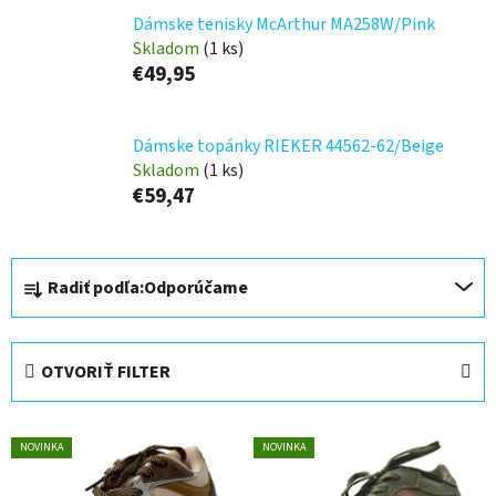
Dámske tenisky McArthur MA258W/Pink
Skladom
(1 ks)
€49,95
Dámske topánky RIEKER 44562-62/Beige
Skladom
(1 ks)
€59,47
R
Radiť podľa:
Odporúčame
a
d
e
OTVORIŤ FILTER
n
i
V
e
NOVINKA
NOVINKA
ý
p