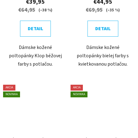
€39,95
€44,95
€64,95
€69,95
(–38 %)
(–35 %)
DETAIL
DETAIL
Dámske kožené
Dámske kožené
poltopánky Klop béžovej
poltopánky bielej farby s
farby s potlačou.
kvietkovanou potlačou.
AKCIA
AKCIA
NOVINKA
NOVINKA