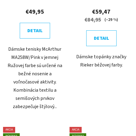
€49,95
€59,47
€84,95
(–29 %)
DETAIL
DETAIL
Dámske tenisky McArthur
Dámske topánky značky
MA258W/Pink v jemnej
Rieker béžovej farby.
Ružovej farbe sú určené na
bežné nosenie a
voľnočasové aktivity.
Kombinácia textilu a
semišových prvkov
zabezpečuje štýlový...
AKCIA
AKCIA