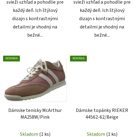
svieži vzhľad a pohodlie pre
svieži vzhľad a pohodlie pre
každý deň. Ich štýlový
každý deň. Ich štýlový
dizajn s kontrastnými
dizajn s kontrastnými
detailmi je vhodný na
detailmi je vhodný na
bežné...
bežné...
NOVINKA
NOVINKA
Dámske tenisky McArthur
Dámske topánky RIEKER
MA258W/Pink
44562-62/Beige
Skladom
(1 ks)
Skladom
(1 ks)