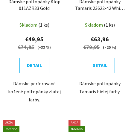
Dámske poltopánky Klop
Dámske poltopánky
011AZR33 Gold
Tamaris 23622-42 White
uni
Skladom
(1 ks)
Skladom
(1 ks)
€49,95
€63,96
€74,95
€79,95
(–33 %)
(–20 %)
DETAIL
DETAIL
Dámske perforované
Dámske poltopánky
kožené poltopánky zlatej
Tamaris bielej farby.
farby.
AKCIA
AKCIA
NOVINKA
NOVINKA