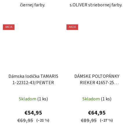
čiernej farby.
s.OLIVER striebornej farby.
AKCIA
AKCIA
Dámska lodička TAMARIS
DÁMSKE POLTOPÁNKY
1-22312-43/PEWTER
RIEKER 41657-25
BROWN
Skladom
(1 ks)
Skladom
(1 ks)
€54,95
€64,95
€69,95
€89,95
(–21 %)
(–27 %)