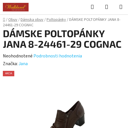
Prejsť
Hľadať
NÁKUP
na
KOŠÍK
obsah
Domov
/
Obuv
/
Dámska obuv
/
Poltopánky
/
DÁMSKE POLTOPÁNKY JANA 8-
24461-29 COGNAC
DÁMSKE POLTOPÁNKY
JANA 8-24461-29 COGNAC
Priemerné
Neohodnotené
Podrobnosti hodnotenia
hodnotenie
Značka:
Jana
produktu
AKCIA
je
0,0
z
5
hviezdičiek.