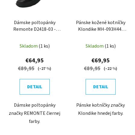
Dámske poltopánky
Pánske kožené kotníčky
Remonte D2418-03 -
Klondike MH-093H44-
Black combination
TX+312
Skladom
(1 ks)
Skladom
(1 ks)
€64,95
€69,95
€89,95
€89,95
(–27 %)
(–22 %)
DETAIL
DETAIL
Dámske poltopánky
Pánske kotníčky značky
značky REMONTE čiernej
Klondike hnedej farby.
farby.