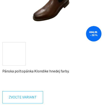
€64,95
–38 %
Pánska poltopánka Klondike hnedej farby.
ZVOĽTE VARIANT