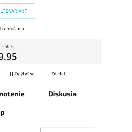
ĽTE VARIANT
iek.
i doručenia
–50 %
9,95
ková cena:
Opýtať sa
Zdieľať
notenie
Diskusia
op