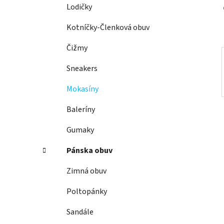
e
Lodičky
l
Kotníčky-Členková obuv
Čižmy
Sneakers
Mokasíny
Baleríny
Gumaky
Pánska obuv
Zimná obuv
Poltopánky
Sandále