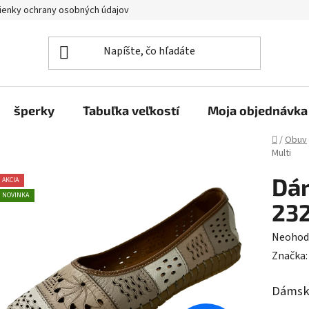
enky ochrany osobných údajov
šperky
Tabuľka veľkostí
Moja objednávka
Domov
/
Obuv
Multi
Dá
AKCIA
NOVINKA
232
Prieme
Neohod
hodnot
Značka
produk
Dámske
je