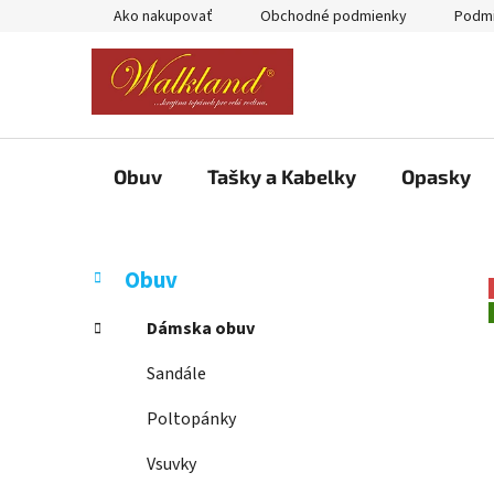
Prejsť
Ako nakupovať
Obchodné podmienky
Podmi
na
obsah
Obuv
Tašky a Kabelky
Opasky
B
K
Preskočiť
Obuv
a
kategórie
o
t
č
Dámska obuv
e
n
g
Sandále
ý
ó
p
r
Poltopánky
i
a
e
Vsuvky
n