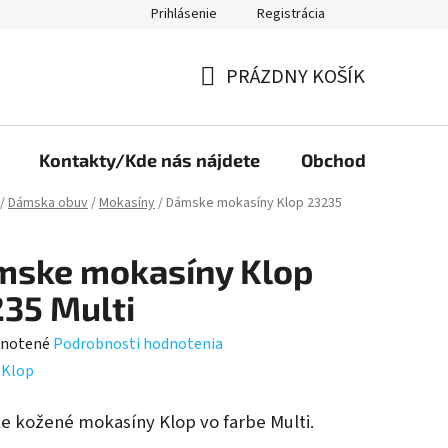
Prihlásenie
Registrácia
PRÁZDNY KOŠÍK
NÁKUPNÝ
KOŠÍK
Kontakty/Kde nás nájdete
Obchodné podmi
/
Dámska obuv
/
Mokasíny
/
Dámske mokasíny Klop 23235
mske mokasíny Klop
35 Multi
rné
notené
Podrobnosti hodnotenia
enie
:
Klop
tu
 kožené mokasíny Klop vo farbe Multi.