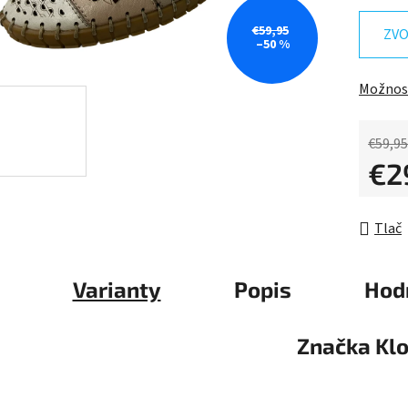
0,0
z
€59,95
ZVO
–50 %
5
hviezdič
Možnost
€59,95
€2
Jednot
Tlač
Varianty
Popis
Hod
Značka
Kl