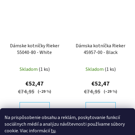
Dámske kotníčky Rieker
Dámska kotníčka Rieker
55040-80 - White
45957-00 - Black
Skladom
(1 ks)
Skladom
(1 ks)
€52,47
€52,47
€74,95
€74,95
(–29 %)
(–29 %)
DETAIL
DETAIL
Na prispôsobenie obsahu a reklám, poskytovanie funkcií
sociálnych médií a analýzu návštevnosti používame súbory
Dámske kotníčky značky
Dámska kotníčka značky
cookie. Viac informácií
tu
.