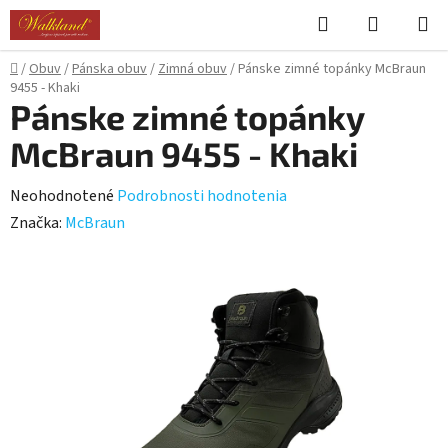
Prejsť
Hľadať
NÁKUP
na
KOŠÍK
obsah
Domov
/
Obuv
/
Pánska obuv
/
Zimná obuv
/
Pánske zimné topánky McBraun
9455 - Khaki
Pánske zimné topánky
McBraun 9455 - Khaki
Priemerné
Neohodnotené
Podrobnosti hodnotenia
hodnotenie
Značka:
McBraun
produktu
je
0,0
z
5
hviezdičiek.