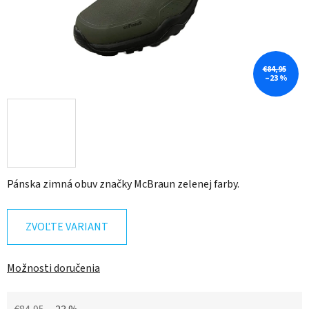
€84,95
–23 %
Pánska zimná obuv značky McBraun zelenej farby.
ZVOĽTE VARIANT
Možnosti doručenia