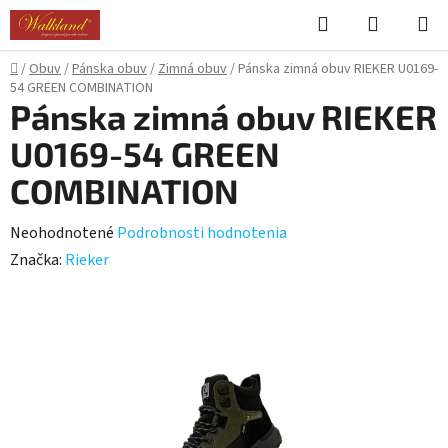
Prejsť
Hľadať
NÁKUP
na
KOŠÍK
obsah
Domov
/
Obuv
/
Pánska obuv
/
Zimná obuv
/
Pánska zimná obuv RIEKER U0169-
54 GREEN COMBINATION
Pánska zimná obuv RIEKER
U0169-54 GREEN
COMBINATION
Priemerné
Neohodnotené
Podrobnosti hodnotenia
hodnotenie
Značka:
Rieker
produktu
je
0,0
z
5
hviezdičiek.