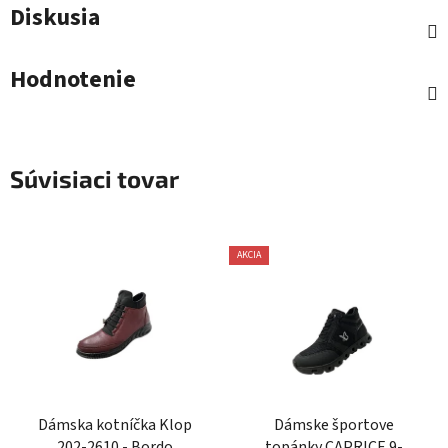
Diskusia
Hodnotenie
Súvisiaci tovar
AKCIA
Dámska kotníčka Klop
Dámske športove
202-2610 - Bordo
topánky CAPRICE 9-