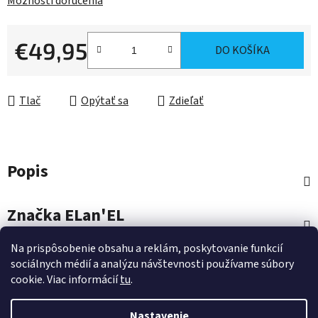
Možnosti doručenia
€49,95
DO KOŠÍKA
Jednotková cena:
Tlač
Opýtať sa
Zdieľať
Popis
Značka
ELan'EL
Na prispôsobenie obsahu a reklám, poskytovanie funkcií
Diskusia
sociálnych médií a analýzu návštevnosti používame súbory
cookie. Viac informácií
tu
.
Hodnotenie
Nastavenie