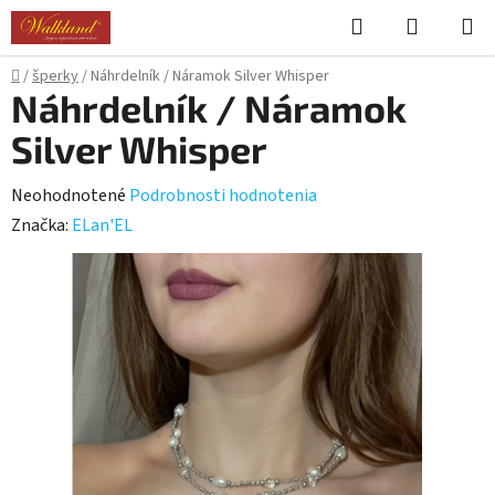
Prejsť
Hľadať
NÁKUP
na
KOŠÍK
obsah
Domov
/
šperky
/
Náhrdelník / Náramok Silver Whisper
Náhrdelník / Náramok
Silver Whisper
Priemerné
Neohodnotené
Podrobnosti hodnotenia
hodnotenie
Značka:
ELan'EL
produktu
je
0,0
z
5
hviezdičiek.