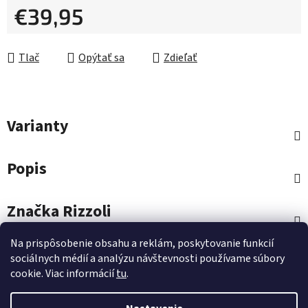
€39,95
Jednotková cena:
Tlač
Opýtať sa
Zdieľať
Varianty
Popis
Značka
Rizzoli
Na prispôsobenie obsahu a reklám, poskytovanie funkcií
Diskusia
sociálnych médií a analýzu návštevnosti používame súbory
cookie. Viac informácií
tu
.
Hodnotenie