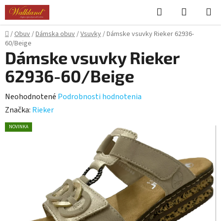
Prejsť
Hľadať
NÁKUP
na
KOŠÍK
obsah
Domov
/
Obuv
/
Dámska obuv
/
Vsuvky
/
Dámske vsuvky Rieker 62936-
60/Beige
Dámske vsuvky Rieker
62936-60/Beige
Priemerné
Neohodnotené
Podrobnosti hodnotenia
hodnotenie
Značka:
Rieker
produktu
NOVINKA
je
0,0
z
5
hviezdičiek.