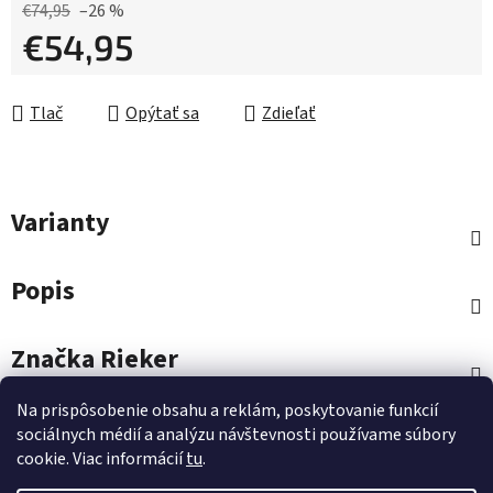
€74,95
–26 %
€54,95
Jednotková cena:
Tlač
Opýtať sa
Zdieľať
Varianty
Popis
Značka
Rieker
Na prispôsobenie obsahu a reklám, poskytovanie funkcií
Diskusia
sociálnych médií a analýzu návštevnosti používame súbory
cookie. Viac informácií
tu
.