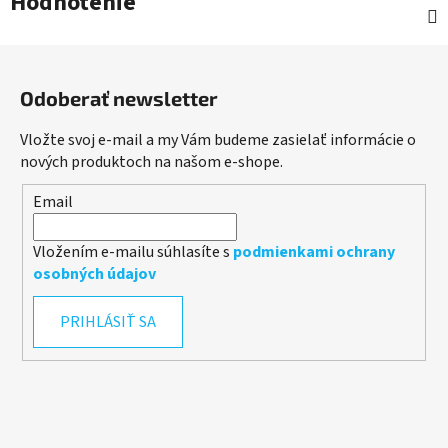
Hodnotenie
Z
á
Odoberať newsletter
p
ä
Vložte svoj e-mail a my Vám budeme zasielať informácie o
t
nových produktoch na našom e-shope.
i
Email
e
Vložením e-mailu súhlasíte s
podmienkami ochrany
osobných údajov
PRIHLÁSIŤ SA