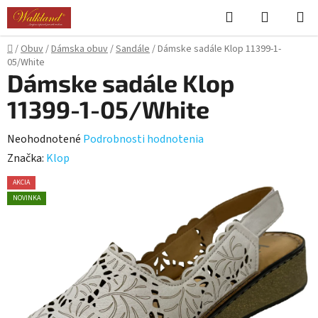
Prejsť
Hľadať
NÁKUP
na
KOŠÍK
obsah
Domov
/
Obuv
/
Dámska obuv
/
Sandále
/
Dámske sadále Klop 11399-1-
05/White
Dámske sadále Klop
11399-1-05/White
Priemerné
Neohodnotené
Podrobnosti hodnotenia
hodnotenie
Značka:
Klop
produktu
AKCIA
je
NOVINKA
0,0
z
5
hviezdičiek.