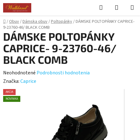
Prejsť
Hľadať
NÁKUP
na
KOŠÍK
obsah
Domov
/
Obuv
/
Dámska obuv
/
Poltopánky
/
DÁMSKE POLTOPÁNKY CAPRICE-
9-23760-46/ BLACK COMB
DÁMSKE POLTOPÁNKY
CAPRICE- 9-23760-46/
BLACK COMB
Priemerné
Neohodnotené
Podrobnosti hodnotenia
hodnotenie
Značka:
Caprice
produktu
AKCIA
je
NOVINKA
0,0
z
5
hviezdičiek.