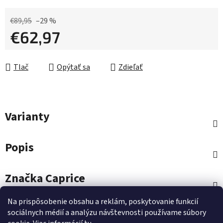
€89,95
–29 %
€62,97
Jednotková cena:
Tlač
Opýtať sa
Zdieľať
Varianty
Popis
Značka
Caprice
Na prispôsobenie obsahu a reklám, poskytovanie funkcií
Diskusia
sociálnych médií a analýzu návštevnosti používame súbory