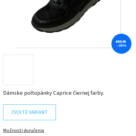
€89,95
–29 %
Dámske poltopánky Caprice čiernej farby.
ZVOĽTE VARIANT
Možnosti doručenia