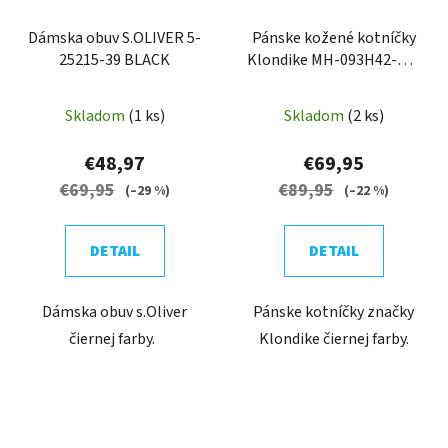
Dámska obuv S.OLIVER 5-
Pánske kožené kotníčky
25215-39 BLACK
Klondike MH-093H42-TX-
BLK
Skladom
(1 ks)
Skladom
(2 ks)
€48,97
€69,95
€69,95
€89,95
(–29 %)
(–22 %)
DETAIL
DETAIL
Dámska obuv s.Oliver
Pánske kotníčky značky
čiernej farby.
Klondike čiernej farby.