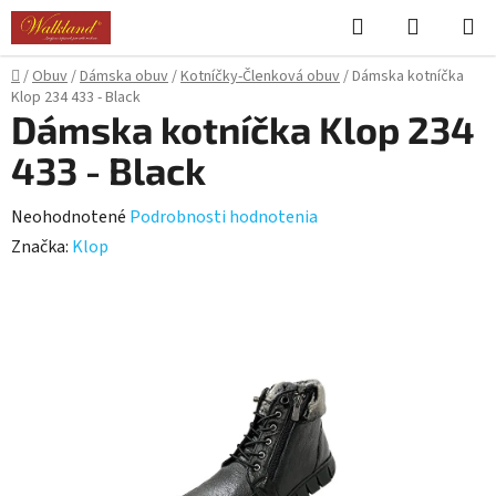
Prejsť
Hľadať
NÁKUP
na
KOŠÍK
obsah
Domov
/
Obuv
/
Dámska obuv
/
Kotníčky-Členková obuv
/
Dámska kotníčka
Klop 234 433 - Black
Dámska kotníčka Klop 234
433 - Black
Priemerné
Neohodnotené
Podrobnosti hodnotenia
hodnotenie
Značka:
Klop
produktu
je
0,0
z
5
hviezdičiek.